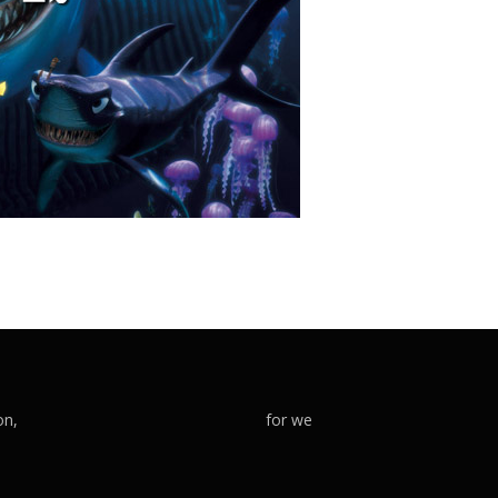
on,
for we